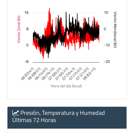
The chart has 2 Y axes displaying Viento Zonal (kt), and Vien
16
10
Viento Meridional (kt)
Viento Zonal (kt)
8
0
0
-10
-8
-20
08 (02:11)
06 (03:41)
06 (08:51)
06 (14:01)
06 (19:11)
07 (00:21)
07 (05:31)
07 (10:41)
07 (15:51)
07 (21:01)
Hora del día (local)
End of interactive chart.
Presión, Temperatura y Humedad
Últimas 72 Horas