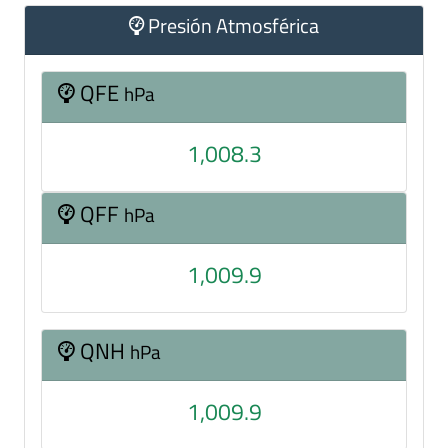
Presión Atmosférica
QFE
hPa
1,008.3
QFF
hPa
1,009.9
QNH
hPa
1,009.9