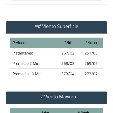
Viento Superficie
Período
°/kt
°/kmh
Instantáneo
257/02
257/03
Promedio 2 Min.
269/03
269/05
Promedio 10 Min.
273/04
273/07
Viento Máximo
°/kt
°/kmh