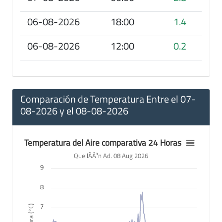
06-08-2026
18:00
1.4
06-08-2026
12:00
0.2
Comparación de Temperatura Entre el 07-
08-2026 y el 08-08-2026
Temperatura del Aire comparativa 24 Horas
Temperatura del Aire comparativa 24 Horas
Line chart with 2 lines.
QuellÃÂ³n Ad. 08 Aug 2026
QuellÃÂ³n Ad. 08 Aug 2026
9
The chart has 1 X axis displaying Hora del día.
The chart has 1 Y axis displaying Temperatura (°C). Data ran
8
7