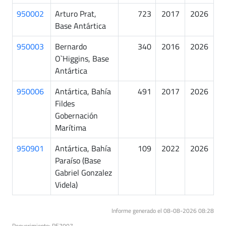
950002
Arturo Prat,
723
2017
2026
Base Antártica
950003
Bernardo
340
2016
2026
O`Higgins, Base
Antártica
950006
Antártica, Bahía
491
2017
2026
Fildes
Gobernación
Marítima
950901
Antártica, Bahía
109
2022
2026
Paraíso (Base
Gabriel Gonzalez
Videla)
Informe generado el 08-08-2026 08:28
Requerimiento: RE7007