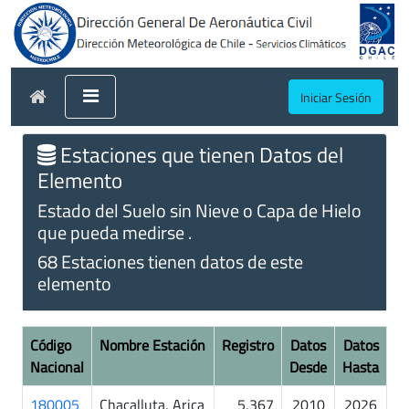
Iniciar Sesión
Estaciones que tienen Datos del
Elemento
Estado del Suelo sin Nieve o Capa de Hielo
que pueda medirse .
68 Estaciones tienen datos de este
elemento
Código
Nombre Estación
Registro
Datos
Datos
Nacional
Desde
Hasta
180005
Chacalluta, Arica
5,367
2010
2026