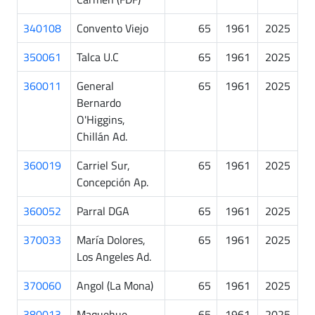
340108
Convento Viejo
65
1961
2025
350061
Talca U.C
65
1961
2025
360011
General
65
1961
2025
Bernardo
O'Higgins,
Chillán Ad.
360019
Carriel Sur,
65
1961
2025
Concepción Ap.
360052
Parral DGA
65
1961
2025
370033
María Dolores,
65
1961
2025
Los Angeles Ad.
370060
Angol (La Mona)
65
1961
2025
380013
Maquehue,
65
1961
2025