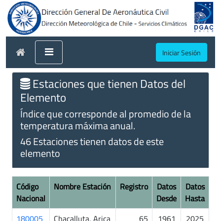
Iniciar Sesión
Estaciones que tienen Datos del
Elemento
Índice que corresponde al promedio de la
temperatura máxima anual.
46 Estaciones tienen datos de este
elemento
Código
Nombre Estación
Registro
Datos
Datos
Nacional
Desde
Hasta
180005
Chacalluta, Arica
65
1961
2025