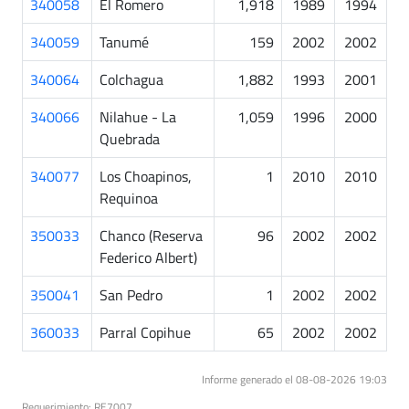
340058
El Romero
1,918
1989
1994
340059
Tanumé
159
2002
2002
340064
Colchagua
1,882
1993
2001
340066
Nilahue - La
1,059
1996
2000
Quebrada
340077
Los Choapinos,
1
2010
2010
Requinoa
350033
Chanco (Reserva
96
2002
2002
Federico Albert)
350041
San Pedro
1
2002
2002
360033
Parral Copihue
65
2002
2002
Informe generado el 08-08-2026 19:03
Requerimiento: RE7007