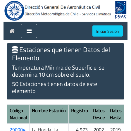
Iniciar Sesión
Estaciones que tienen Datos del
Elemento
Temperatura Mínima de Superficie, se
determina 10 cm sobre el suelo.
50 Estaciones tienen datos de este
elemento
Código
Nombre Estación
Registro
Datos
Datos
Nacional
Desde
Hasta
290004
La Florida, La
4,973
2002
2019