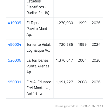
Estudios
Científicos -
Radiación UV)
410005
El Tepual
1,270,030
1999
2026
Puerto Montt
Ap.
450004
Teniente Vidal,
720,536
1999
2024
Coyhaique Ad.
520006
Carlos Ibañez,
1,376,617
2001
2026
Punta Arenas
Ap.
950001
C.M.A. Eduardo
1,191,227
2008
2026
Frei Montalva,
Antártica
Informe generado el 09-08-2026 09:11