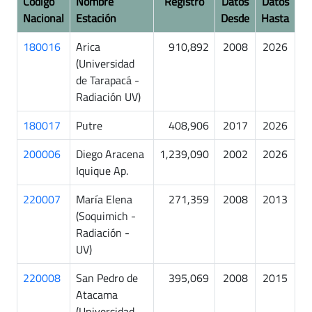
Código
Nombre
Registro
Datos
Datos
Nacional
Estación
Desde
Hasta
180016
Arica
910,892
2008
2026
(Universidad
de Tarapacá -
Radiación UV)
180017
Putre
408,906
2017
2026
200006
Diego Aracena
1,239,090
2002
2026
Iquique Ap.
220007
María Elena
271,359
2008
2013
(Soquimich -
Radiación -
UV)
220008
San Pedro de
395,069
2008
2015
Atacama
(Universidad