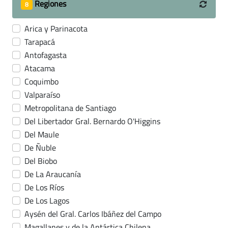
Regiones
8
Arica y Parinacota
Tarapacá
Antofagasta
Atacama
Coquimbo
Valparaíso
Metropolitana de Santiago
Del Libertador Gral. Bernardo O'Higgins
Del Maule
De Ñuble
Del Biobo
De La Araucanía
De Los Ríos
De Los Lagos
Aysén del Gral. Carlos Ibáñez del Campo
Magallanes y de la Antártica Chilena