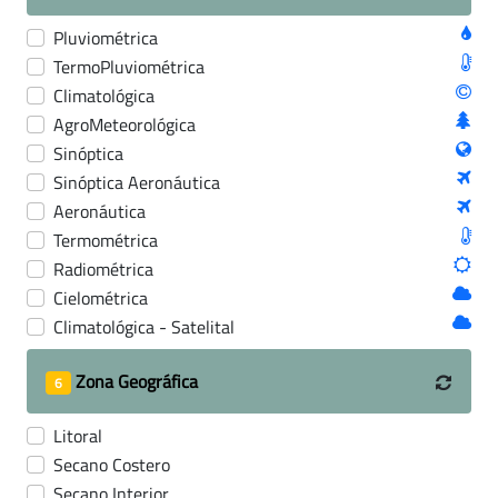
Pluviométrica
TermoPluviométrica
Climatológica
AgroMeteorológica
Sinóptica
Sinóptica Aeronáutica
Aeronáutica
Termométrica
Radiométrica
Cielométrica
Climatológica - Satelital
Zona Geográfica
6
Litoral
Secano Costero
Secano Interior