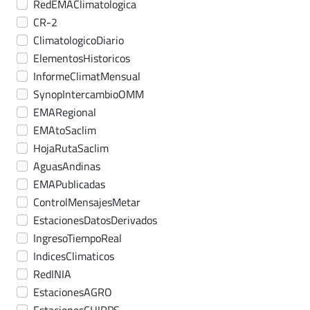
RedEMAClimatologica
CR-2
ClimatologicoDiario
ElementosHistoricos
InformeClimatMensual
SynopIntercambioOMM
EMARegional
EMAtoSaclim
HojaRutaSaclim
AguasAndinas
EMAPublicadas
ControlMensajesMetar
EstacionesDatosDerivados
IngresoTiempoReal
IndicesClimaticos
RedINIA
EstacionesAGRO