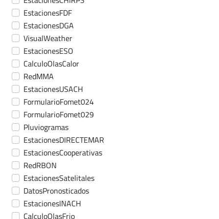
EstacionesCHIRPS
EstacionesFDF
EstacionesDGA
VisualWeather
EstacionesESO
CalculoOlasCalor
RedMMA
EstacionesUSACH
FormularioFomet024
FormularioFomet029
Pluviogramas
EstacionesDIRECTEMAR
EstacionesCooperativas
RedRBON
EstacionesSatelitales
DatosPronosticados
EstacionesINACH
CalculoOlasFrio