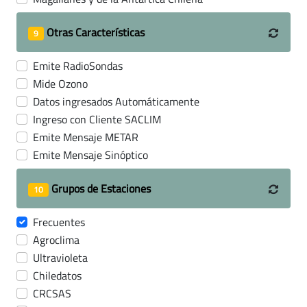
Otras Características
9
Emite RadioSondas
Mide Ozono
Datos ingresados Automáticamente
Ingreso con Cliente SACLIM
Emite Mensaje METAR
Emite Mensaje Sinóptico
Grupos de Estaciones
10
Frecuentes
Agroclima
Ultravioleta
Chiledatos
CRCSAS