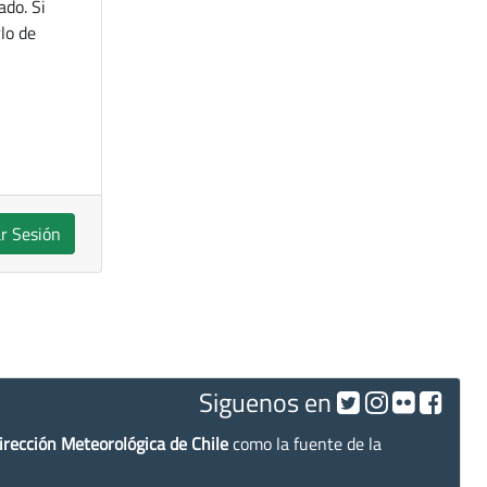
ado. Si
lo de
ar Sesión
Siguenos en
irección Meteorológica de Chile
como la fuente de la