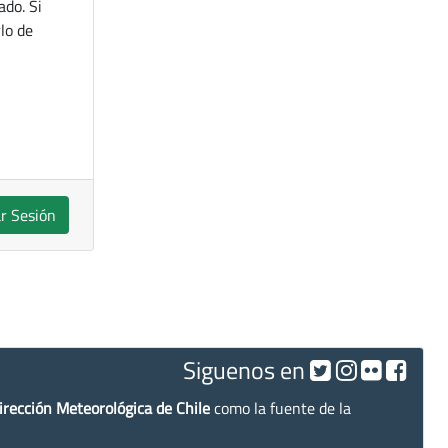
ado. Si
lo de
ar Sesión
Siguenos en
irección Meteorológica de Chile
como la fuente de la