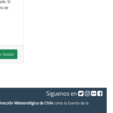
ado. Si
lo de
ar Sesión
Siguenos en
irección Meteorológica de Chile
como la fuente de la