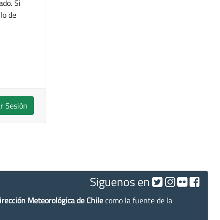
ado. Si
lo de
ar Sesión
Siguenos en
irección Meteorológica de Chile
como la fuente de la