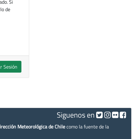
ado. Si
lo de
ar Sesión
Siguenos en
irección Meteorológica de Chile
como la fuente de la