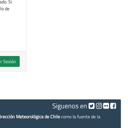
ado. Si
lo de
ar Sesión
Siguenos en
irección Meteorológica de Chile
como la fuente de la