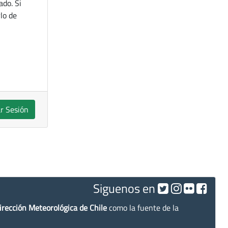
ado. Si
lo de
ar Sesión
Siguenos en
irección Meteorológica de Chile
como la fuente de la