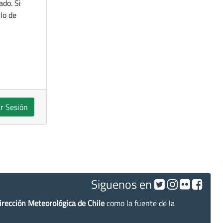
ado. Si
lo de
ar Sesión
Siguenos en
irección Meteorológica de Chile
como la fuente de la