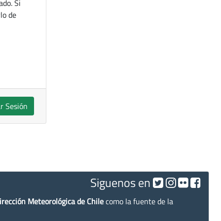
ado. Si
lo de
ar Sesión
Siguenos en
irección Meteorológica de Chile
como la fuente de la