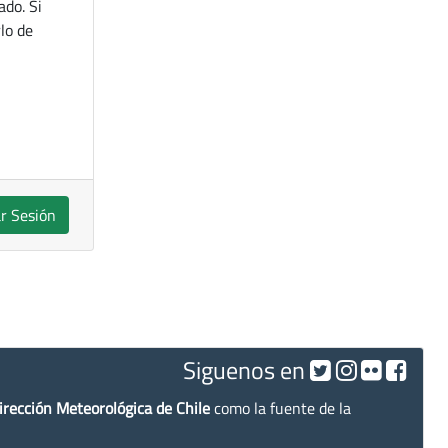
ado. Si
lo de
ar Sesión
Siguenos en
irección Meteorológica de Chile
como la fuente de la