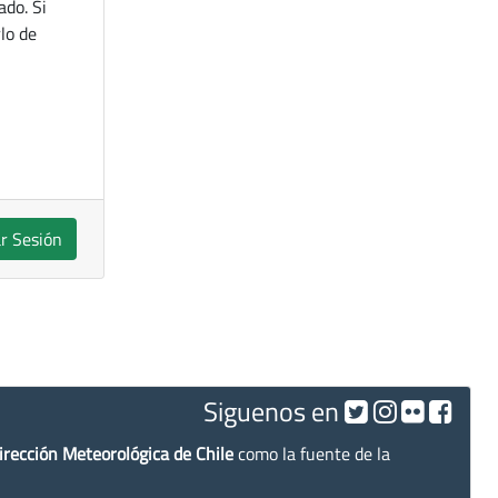
ado. Si
lo de
ar Sesión
Siguenos en
irección Meteorológica de Chile
como la fuente de la