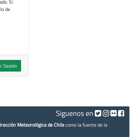
ado. Si
lo de
ar Sesión
Siguenos en
irección Meteorológica de Chile
como la fuente de la