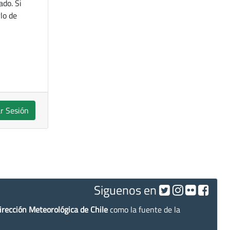
ado. Si
lo de
ar Sesión
Siguenos en
irección Meteorológica de Chile
como la fuente de la