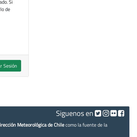
ado. Si
lo de
ar Sesión
Siguenos en
irección Meteorológica de Chile
como la fuente de la