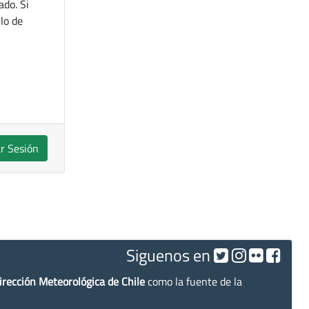
ado. Si
lo de
ar Sesión
Siguenos en
irección Meteorológica de Chile
como la fuente de la