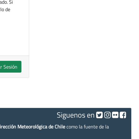
ado. Si
lo de
ar Sesión
Siguenos en
irección Meteorológica de Chile
como la fuente de la