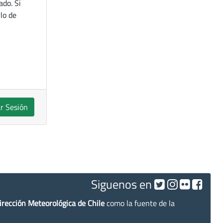
ado. Si
lo de
ar Sesión
Siguenos en
irección Meteorológica de Chile
como la fuente de la