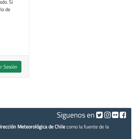
ado. Si
lo de
ar Sesión
Siguenos en
irección Meteorológica de Chile
como la fuente de la