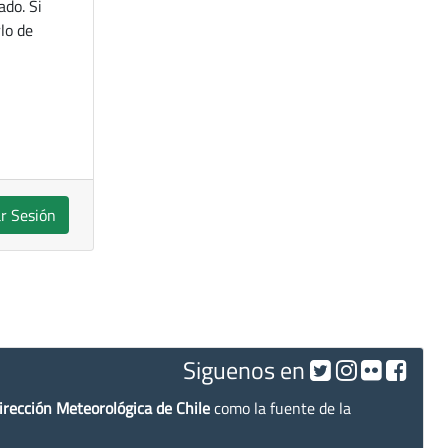
ado. Si
lo de
ar Sesión
Siguenos en
irección Meteorológica de Chile
como la fuente de la