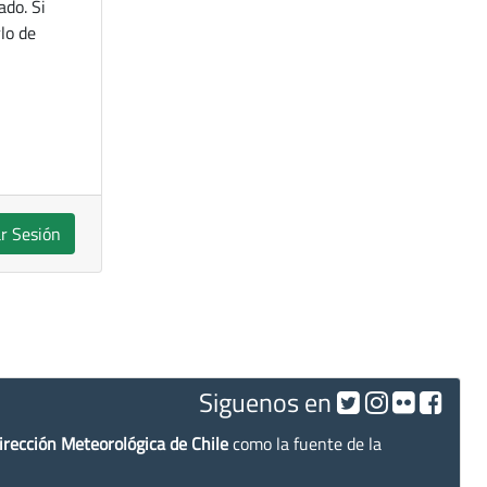
ado. Si
lo de
ar Sesión
Siguenos en
irección Meteorológica de Chile
como la fuente de la