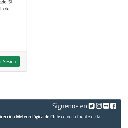
ado. Si
lo de
ar Sesión
Siguenos en
irección Meteorológica de Chile
como la fuente de la