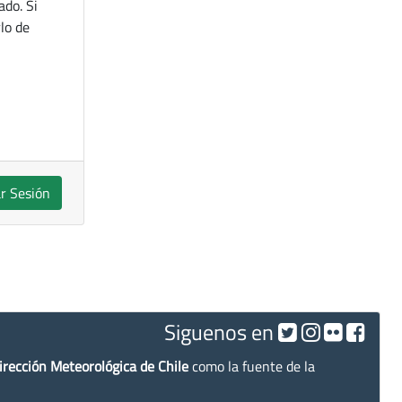
ado. Si
lo de
ar Sesión
Siguenos en
irección Meteorológica de Chile
como la fuente de la