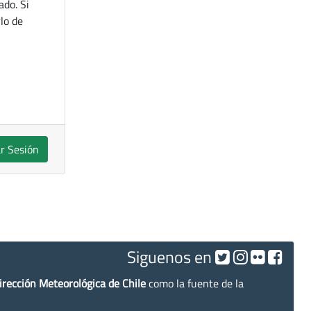
ado. Si
lo de
ar Sesión
Siguenos en
irección Meteorológica de Chile
como la fuente de la