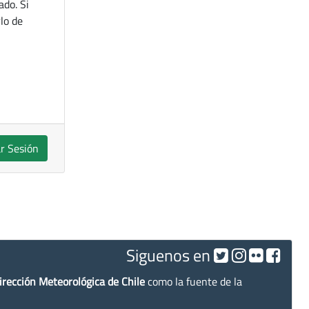
ado. Si
lo de
ar Sesión
Siguenos en
irección Meteorológica de Chile
como la fuente de la