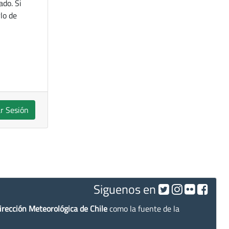
ado. Si
lo de
ar Sesión
Siguenos en
irección Meteorológica de Chile
como la fuente de la