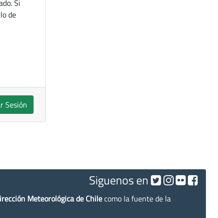
ado. Si
lo de
ar Sesión
Siguenos en
irección Meteorológica de Chile
como la fuente de la