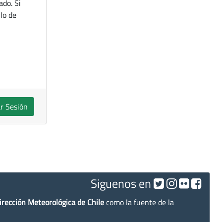
ado. Si
lo de
ar Sesión
Siguenos en
irección Meteorológica de Chile
como la fuente de la