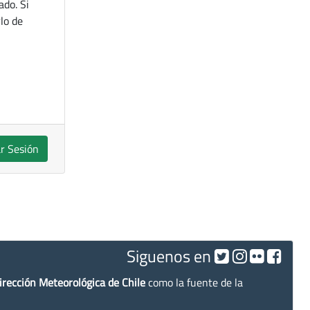
ado. Si
lo de
ar Sesión
Siguenos en
irección Meteorológica de Chile
como la fuente de la