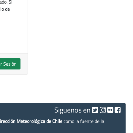
ado. Si
lo de
ar Sesión
Siguenos en
irección Meteorológica de Chile
como la fuente de la