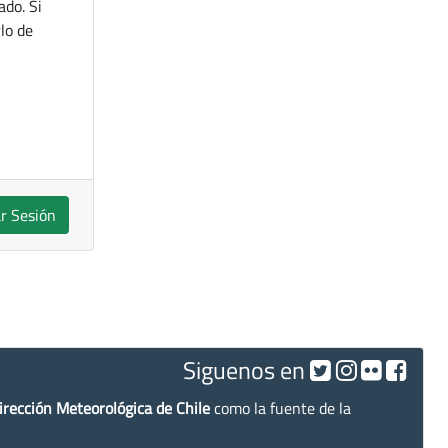
ado. Si
lo de
ar Sesión
Siguenos en
irección Meteorológica de Chile
como la fuente de la