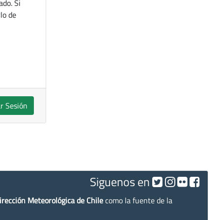
ado. Si
lo de
ar Sesión
Siguenos en
irección Meteorológica de Chile
como la fuente de la