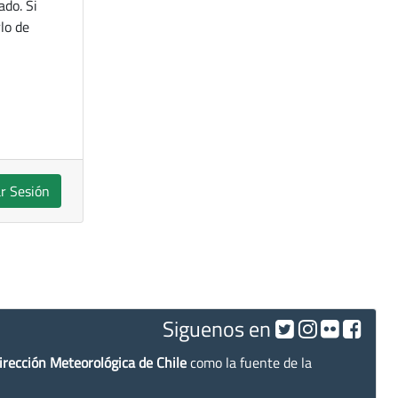
ado. Si
lo de
ar Sesión
Siguenos en
irección Meteorológica de Chile
como la fuente de la