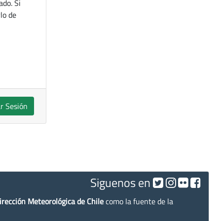
ado. Si
lo de
ar Sesión
Siguenos en
irección Meteorológica de Chile
como la fuente de la