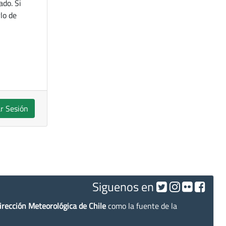
ado. Si
lo de
ar Sesión
Siguenos en
irección Meteorológica de Chile
como la fuente de la