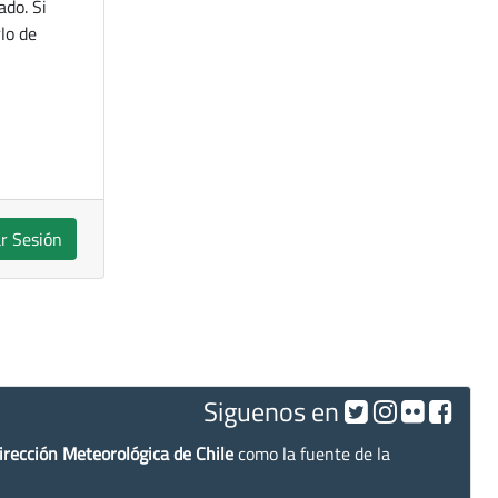
ado. Si
lo de
ar Sesión
Siguenos en
irección Meteorológica de Chile
como la fuente de la