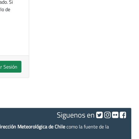
ado. Si
lo de
ar Sesión
Siguenos en
irección Meteorológica de Chile
como la fuente de la