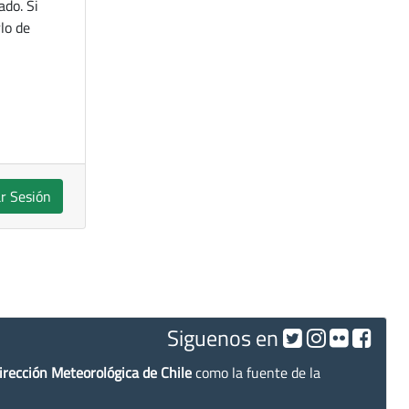
ado. Si
lo de
ar Sesión
Siguenos en
irección Meteorológica de Chile
como la fuente de la