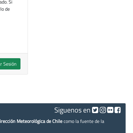
ado. Si
lo de
ar Sesión
Siguenos en
irección Meteorológica de Chile
como la fuente de la