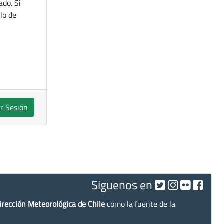
ado. Si
lo de
ar Sesión
Siguenos en
irección Meteorológica de Chile
como la fuente de la