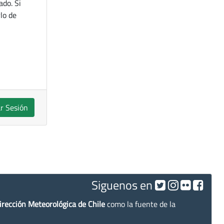
ado. Si
lo de
ar Sesión
Siguenos en
irección Meteorológica de Chile
como la fuente de la