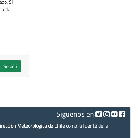
ado. Si
lo de
ar Sesión
Siguenos en
irección Meteorológica de Chile
como la fuente de la