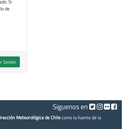
ado. Si
lo de
ar Sesión
Siguenos en
irección Meteorológica de Chile
como la fuente de la