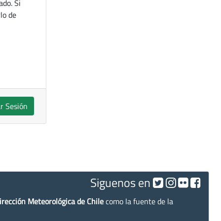
ado. Si
lo de
ar Sesión
Siguenos en
irección Meteorológica de Chile
como la fuente de la